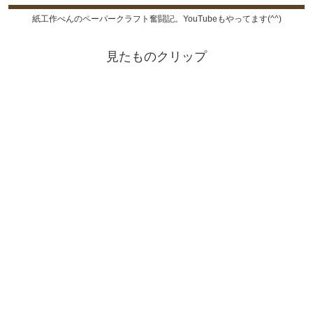
紙工作ぺんのペーパークラフト奮闘記。YouTubeもやってます(^^)
見たものクリップ