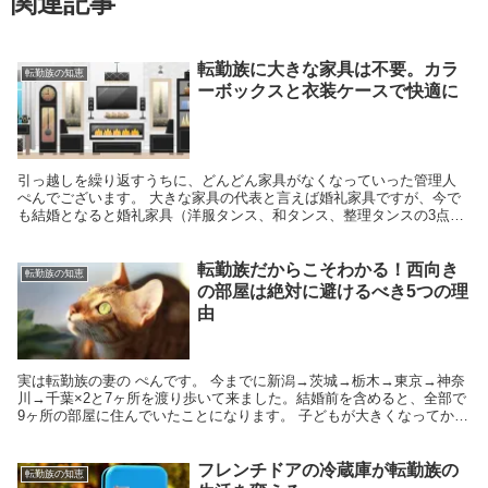
関連記事
転勤族に大きな家具は不要。カラ
転勤族の知恵
ーボックスと衣装ケースで快適に
引っ越しを繰り返すうちに、どんどん家具がなくなっていった管理人
ぺんでございます。 大きな家具の代表と言えば婚礼家具ですが、今で
も結婚となると婚礼家具（洋服タンス、和タンス、整理タンスの3点セ
ット）をそろえる習慣は残っているのでしょうか。 ...
転勤族だからこそわかる！西向き
転勤族の知恵
の部屋は絶対に避けるべき5つの理
由
実は転勤族の妻の ぺんです。 今までに新潟→茨城→栃木→東京→神奈
川→千葉×2と7ヶ所を渡り歩いて来ました。結婚前を含めると、全部で
9ヶ所の部屋に住んでいたことになります。 子どもが大きくなってから
は単身赴任になったので、もしも全部の転勤先...
フレンチドアの冷蔵庫が転勤族の
転勤族の知恵