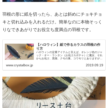
羽根の形に紙を切ったら、あとは斜めにチョキチョ
キと切れ込みを入れるだけ。簡単なのに本物そっく
りなできあがりでお役立ち度満点の羽根です。
【ハロウィン】紙で作るカラスの羽根の作
り方
ハロウィンの定番アイテムと言えば、オレンジ色のジャ
ック・オー・ランタン（お化けカボチャ）に魔女、それ
からお化け、黒猫、クモの巣、コウモリとありますが、
その中に果たしてカラスの羽根が入っていたかどう
www.crystalbox.jp
2019.09.19
か……（笑）