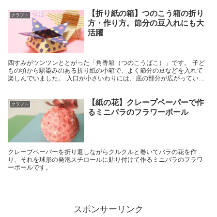
【折り紙の箱】つのこう箱の折り
クラフト
方・作り方。節分の豆入れにも大
活躍
四すみがツンツンととがった「角香箱（つのこうばこ）」です。 子ど
もの頃から馴染みのある折り紙の小箱で、よく節分の豆などを入れて
楽しんでいました。 入口が小さいわりには、底の部分が広がっている
ので、思ったよりたくさん豆が入るんですよね（笑）
【紙の花】クレープペーパーで作
クラフト
るミニバラのフラワーボール
クレープペーパーを折り返しながらクルクルと巻いてバラの花を作
り、それを球形の発泡スチロールに貼り付けて作るミニバラのフラワ
ーボールです。
スポンサーリンク