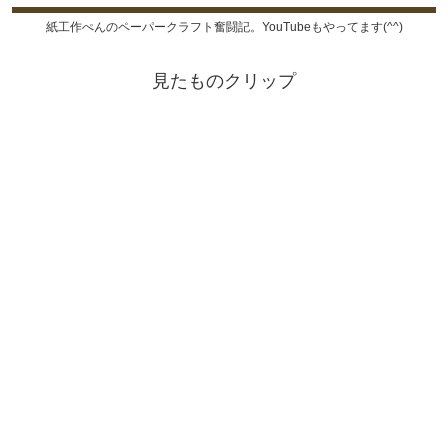
紙工作ぺんのペーパークラフト奮闘記。YouTubeもやってます(^^)
見たものクリップ