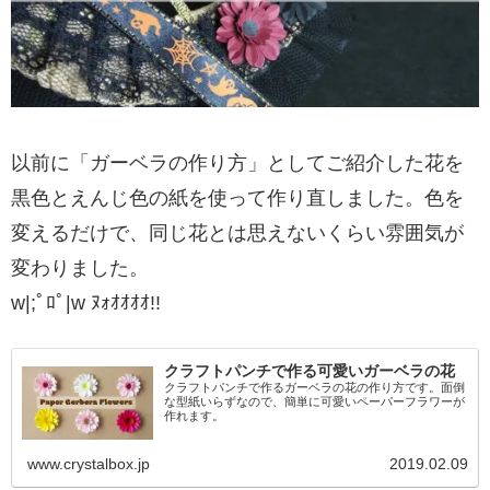
以前に「ガーベラの作り方」としてご紹介した花を
黒色とえんじ色の紙を使って作り直しました。色を
変えるだけで、同じ花とは思えないくらい雰囲気が
変わりました。
w|;ﾟﾛﾟ|w ﾇｫｵｵｵｵ!!
クラフトパンチで作る可愛いガーベラの花
クラフトパンチで作るガーベラの花の作り方です。面倒
な型紙いらずなので、簡単に可愛いペーパーフラワーが
作れます。
www.crystalbox.jp
2019.02.09