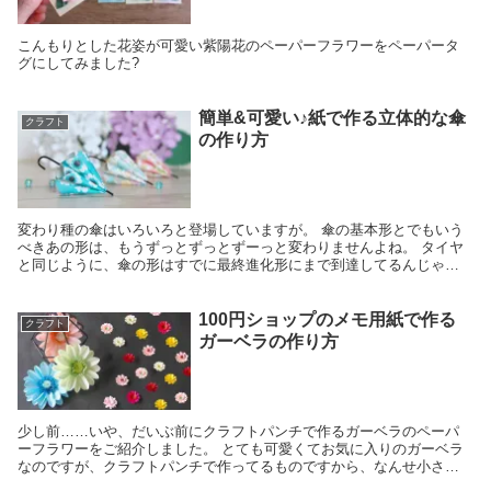
こんもりとした花姿が可愛い紫陽花のペーパーフラワーをペーパータ
グにしてみました?
簡単&可愛い♪紙で作る立体的な傘
クラフト
の作り方
変わり種の傘はいろいろと登場していますが。 傘の基本形とでもいう
べきあの形は、もうずっとずっとずーっと変わりませんよね。 タイヤ
と同じように、傘の形はすでに最終進化形にまで到達してるんじゃな
いかしらん？と思ってた時期もあるのですが。
100円ショップのメモ用紙で作る
クラフト
ガーベラの作り方
少し前……いや、だいぶ前にクラフトパンチで作るガーベラのペーパ
ーフラワーをご紹介しました。 とても可愛くてお気に入りのガーベラ
なのですが、クラフトパンチで作ってるものですから、なんせ小さい
(^^;) というわけで、今回はちょっと大きめ、手の...