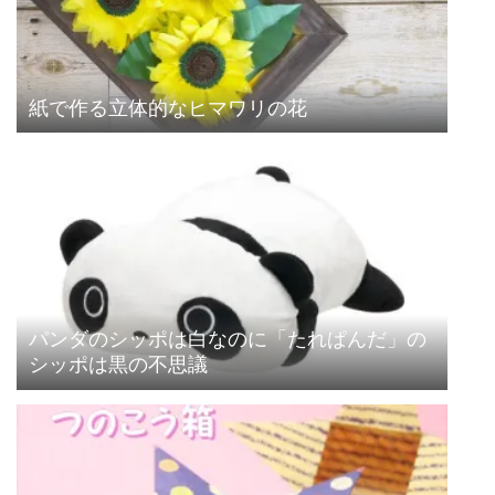
紙で作る立体的なヒマワリの花
パンダのシッポは白なのに「たれぱんだ」の
シッポは黒の不思議