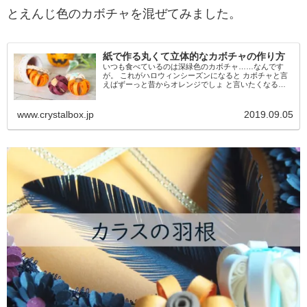
とえんじ色のカボチャを混ぜてみました。
紙で作る丸くて立体的なカボチャの作り方
いつも食べているのは深緑色のカボチャ……なんです
が。 これがハロウィンシーズンになると カボチャと言
えばずーっと昔からオレンジでしょ と言いたくなるく
らいに、あっちもこっちもそっちもオレンジ色であふれ
かえります。恐るべしハロウィンの破壊力！...
www.crystalbox.jp
2019.09.05